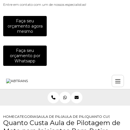
Entre em contato com um de nossos especialistas!
Faça seu
orçamento agora
mesmo
Faça seu
orçamento por
Whatsapp
HOME
CATEGORIAS
AULA DE PILOTAGEM
AULA DE PILOTAGEM PARA MOTO
QUANTO CUSTA AULA DE
Quanto Custa Aula de Pilotagem de