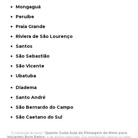
Mongaguá
Peruíbe
Praia Grande
Riviera de São Lourenço
Santos
São Sebastião
São Vicente
Ubatuba
Diadema
Santo André
São Bernardo do Campo
São Caetano do Sul
O conteúdo do texto "
Quanto Custa Aula de Pilotagem de Moto para
Iniciantes Bom Retiro
" é de direito reservado. Sua reprodução, parcial ou total,