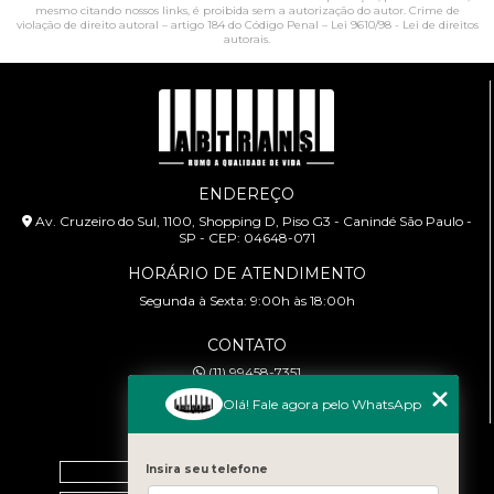
mesmo citando nossos links, é proibida sem a autorização do autor. Crime de
violação de direito autoral – artigo 184 do Código Penal –
Lei 9610/98 - Lei de direitos
autorais
.
ENDEREÇO
Av. Cruzeiro do Sul, 1100, Shopping D, Piso G3 - Canindé São Paulo -
SP - CEP: 04648-071
HORÁRIO DE ATENDIMENTO
Segunda à Sexta: 9:00h às 18:00h
CONTATO
(11) 99458-7351
cursoabtrans@gmail.com
Olá! Fale agora pelo WhatsApp
MENU
Home
Insira seu telefone