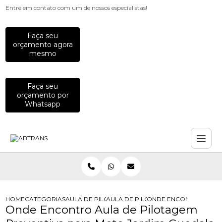
Entre em contato com um de nossos especialistas!
Faça seu
orçamento agora
mesmo
Faça seu
orçamento por
Whatsapp
HOME
CATEGORIAS
AULA DE PILOTAGEM
AULA DE PILOTAGEM PARA MOTO
ONDE ENCONTRO AULA 
Onde Encontro Aula de Pilotagem