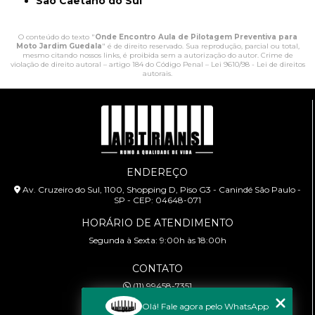
São Caetano do Sul
O conteúdo do texto "
Onde Encontro Aula de Pilotagem Preventiva para
Moto Jardim Guedala
" é de direito reservado. Sua reprodução, parcial ou total,
mesmo citando nossos links, é proibida sem a autorização do autor. Crime de
violação de direito autoral – artigo 184 do Código Penal –
Lei 9610/98 - Lei de direitos
autorais
.
ENDEREÇO
Av. Cruzeiro do Sul, 1100, Shopping D, Piso G3 - Canindé São Paulo -
SP - CEP: 04648-071
HORÁRIO DE ATENDIMENTO
Segunda à Sexta: 9:00h às 18:00h
CONTATO
(11) 99458-7351
cursoabtrans@gmail.com
Olá! Fale agora pelo WhatsApp