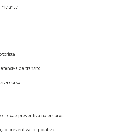
 iniciante
otorista
 defensiva de trânsito
nsiva curso
e direção preventiva na empresa
reção preventiva corporativa