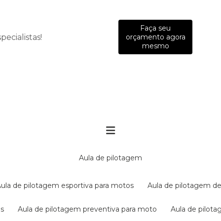
Faça seu
ecialistas!
orçamento agora
mesmo
aula de pilotagem
aula de pilotagem esportiva para motos
aula de pilotagem de
es
aula de pilotagem preventiva para moto
aula de pilo