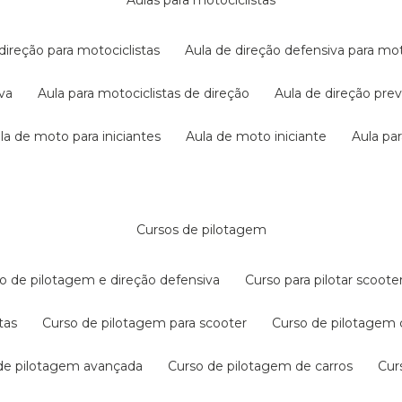
aulas para motociclistas
 direção para motociclistas
aula de direção defensiva para mot
iva
aula para motociclistas de direção
aula de direção pr
ula de moto para iniciantes
aula de moto iniciante
aula p
cursos de pilotagem
so de pilotagem e direção defensiva
curso para pilotar scoo
tas
curso de pilotagem para scooter
curso de pilotagem
 de pilotagem avançada
curso de pilotagem de carros
cu