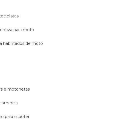
ociclistas
eventiva para moto
ara habilitados de moto
ters e motonetas
 comercial
rso para scooter