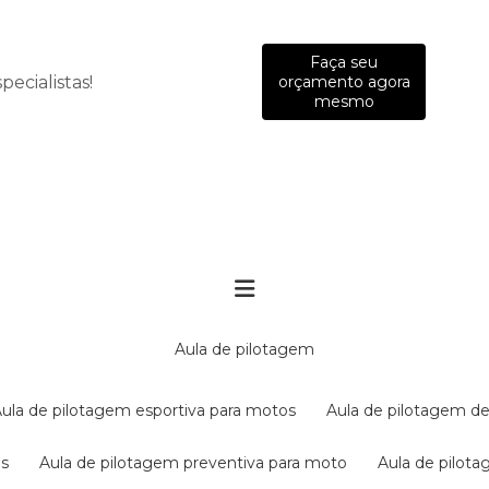
Faça seu
ecialistas!
orçamento agora
mesmo
aula de pilotagem
aula de pilotagem esportiva para motos
aula de pilotagem de
es
aula de pilotagem preventiva para moto
aula de pilo