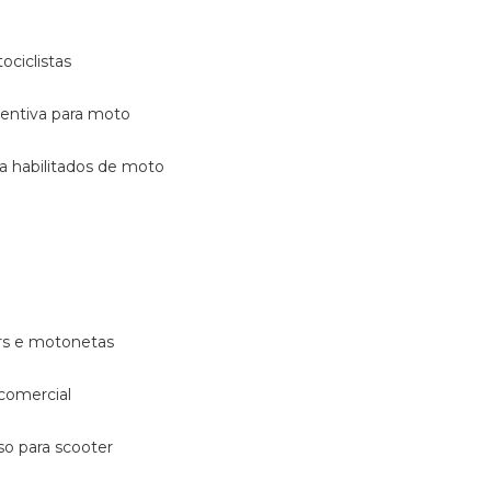
ociclistas
eventiva para moto
ara habilitados de moto
ters e motonetas
 comercial
rso para scooter