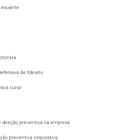
 iniciante
otorista
 defensiva de trânsito
nsiva curso
e direção preventiva na empresa
reção preventiva corporativa