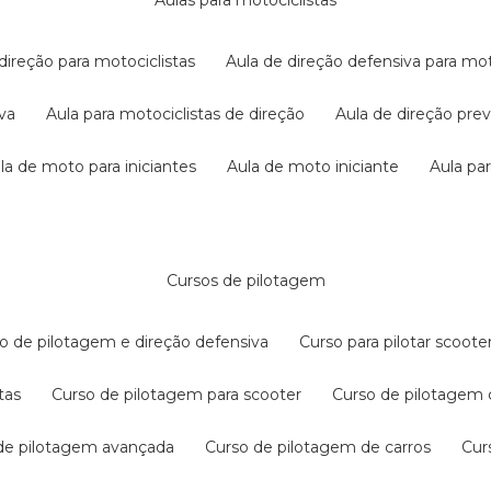
aulas para motociclistas
 direção para motociclistas
aula de direção defensiva para mot
iva
aula para motociclistas de direção
aula de direção pr
ula de moto para iniciantes
aula de moto iniciante
aula p
cursos de pilotagem
so de pilotagem e direção defensiva
curso para pilotar scoo
tas
curso de pilotagem para scooter
curso de pilotagem
 de pilotagem avançada
curso de pilotagem de carros
cu