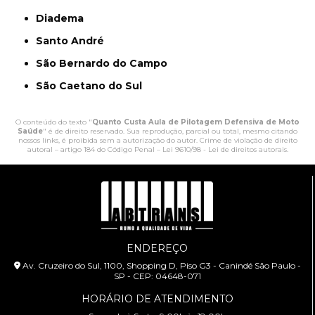
Diadema
Santo André
São Bernardo do Campo
São Caetano do Sul
O conteúdo do texto "
Quanto Custa Aula de Pilotagem Defensiva de Moto
Saúde
" é de direito reservado. Sua reprodução, parcial ou total, mesmo citando
nossos links, é proibida sem a autorização do autor. Crime de violação de direito
autoral – artigo 184 do Código Penal –
Lei 9610/98 - Lei de direitos autorais
.
ENDEREÇO
Av. Cruzeiro do Sul, 1100, Shopping D, Piso G3 - Canindé São Paulo -
SP - CEP: 04648-071
HORÁRIO DE ATENDIMENTO