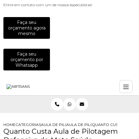
Entre em contato com um de nossos especialistas!
Faça seu
orçamento agora
mesmo
Faça seu
orçamento por
Whatsapp
HOME
CATEGORIAS
AULA DE PILOTAGEM
AULA DE PILOTAGEM DEFENSIVA
QUANTO CUSTA AULA D
Quanto Custa Aula de Pilotagem