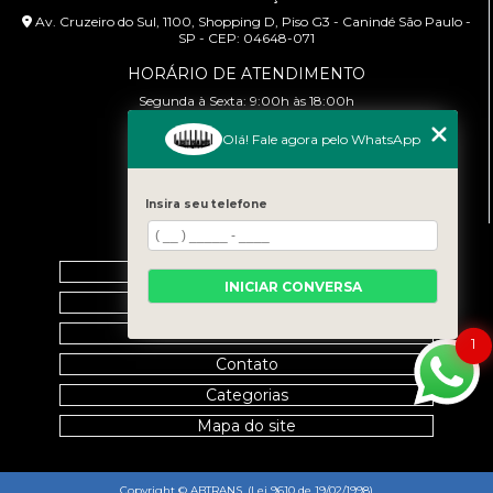
Av. Cruzeiro do Sul, 1100, Shopping D, Piso G3 - Canindé São Paulo -
SP - CEP: 04648-071
HORÁRIO DE ATENDIMENTO
Segunda à Sexta: 9:00h às 18:00h
Olá! Fale agora pelo WhatsApp
CONTATO
(11) 99458-7351
cursoabtrans@gmail.com
Insira seu telefone
MENU
Home
INICIAR CONVERSA
Empresa
Galeria
1
Contato
Categorias
Mapa do site
Copyright © ABTRANS. (Lei 9610 de 19/02/1998)