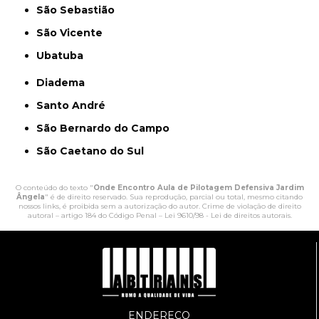
São Sebastião
São Vicente
Ubatuba
Diadema
Santo André
São Bernardo do Campo
São Caetano do Sul
O conteúdo do texto "
Onde Encontro Aula de Pilotagem Defensiva Jardim
Ângela
" é de direito reservado. Sua reprodução, parcial ou total, mesmo citando
nossos links, é proibida sem a autorização do autor. Crime de violação de direito
autoral – artigo 184 do Código Penal –
Lei 9610/98 - Lei de direitos autorais
.
ENDEREÇO