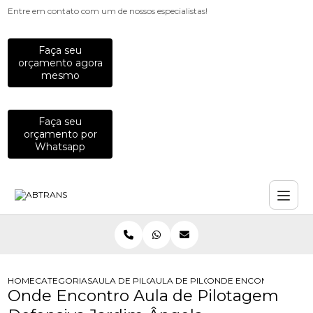
Entre em contato com um de nossos especialistas!
Faça seu
orçamento agora
mesmo
Faça seu
orçamento por
Whatsapp
HOME
CATEGORIAS
AULA DE PILOTAGEM
AULA DE PILOTAGEM DEFENSIVA
ONDE ENCONTRO AULA 
Onde Encontro Aula de Pilotagem