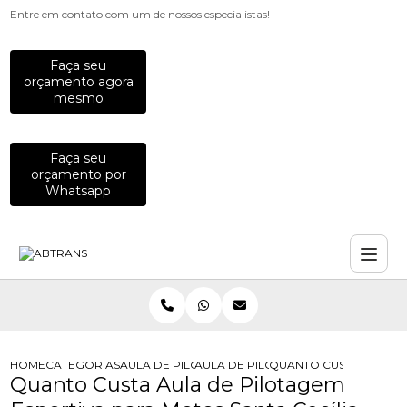
Entre em contato com um de nossos especialistas!
Faça seu
orçamento agora
mesmo
Faça seu
orçamento por
Whatsapp
HOME
CATEGORIAS
AULA DE PILOTAGEM
AULA DE PILOTAGEM DEFENSIVA PA
QUANTO CUSTA AULA DE
Quanto Custa Aula de Pilotagem