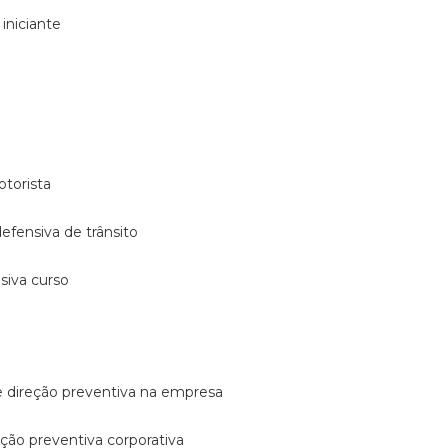
 iniciante
otorista
 defensiva de trânsito
nsiva curso
e direção preventiva na empresa
reção preventiva corporativa