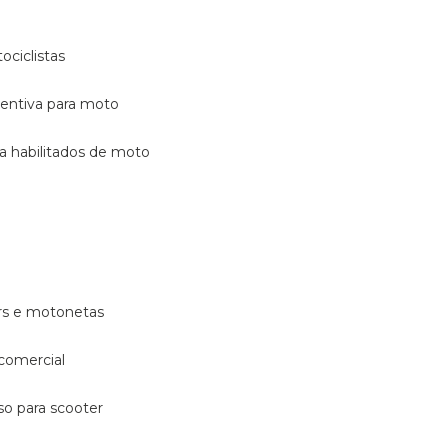
ociclistas
eventiva para moto
ara habilitados de moto
ters e motonetas
 comercial
rso para scooter