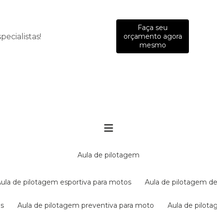
Faça seu
ecialistas!
orçamento agora
mesmo
aula de pilotagem
aula de pilotagem esportiva para motos
aula de pilotagem de
es
aula de pilotagem preventiva para moto
aula de pilo