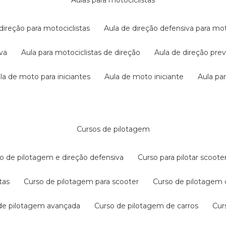
aulas para motociclistas
 direção para motociclistas
aula de direção defensiva para mot
iva
aula para motociclistas de direção
aula de direção pr
ula de moto para iniciantes
aula de moto iniciante
aula p
cursos de pilotagem
so de pilotagem e direção defensiva
curso para pilotar scoo
tas
curso de pilotagem para scooter
curso de pilotagem
 de pilotagem avançada
curso de pilotagem de carros
cu