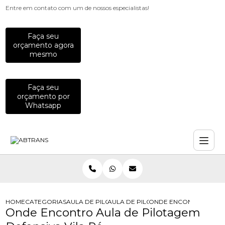
Entre em contato com um de nossos especialistas!
Faça seu
orçamento agora
mesmo
Faça seu
orçamento por
Whatsapp
HOME
CATEGORIAS
AULA DE PILOTAGEM
AULA DE PILOTAGEM DEFENSIVA PARA
ONDE ENCONTRO AULA 
Onde Encontro Aula de Pilotagem