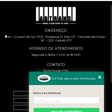
ENDEREÇO
Av. Cruzeiro do Sul, 1100, Shopping D, Piso G3 - Canindé São Paulo -
SP - CEP: 04648-071
HORÁRIO DE ATENDIMENTO
Segunda à Sexta: 9:00h às 18:00h
CONTATO
(11) 99458-7351
cursoabtrans@gmail.com
Olá! Fale agora pelo WhatsApp
MENU
Home
Insira seu telefone
Empresa
Galeria
INICIAR CONVERSA