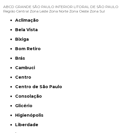
ABCD
GRANDE SÃO PAULO
INTERIOR
LITORAL DE SÃO PAULO
Região Central
Zona Leste
Zona Norte
Zona Oeste
Zona Sul
Aclimação
Bela Vista
Bixiga
Bom Retiro
Brás
Cambuci
Centro
Centro de São Paulo
Consolação
Glicério
Higienópolis
Liberdade