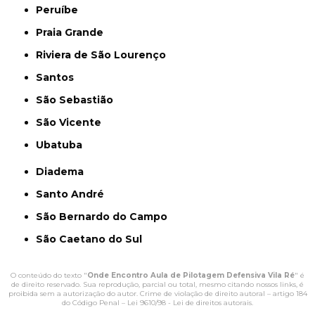
Peruíbe
Praia Grande
Riviera de São Lourenço
Santos
São Sebastião
São Vicente
Ubatuba
Diadema
Santo André
São Bernardo do Campo
São Caetano do Sul
O conteúdo do texto "
Onde Encontro Aula de Pilotagem Defensiva Vila Ré
" é
de direito reservado. Sua reprodução, parcial ou total, mesmo citando nossos links, é
proibida sem a autorização do autor. Crime de violação de direito autoral – artigo 184
do Código Penal –
Lei 9610/98 - Lei de direitos autorais
.