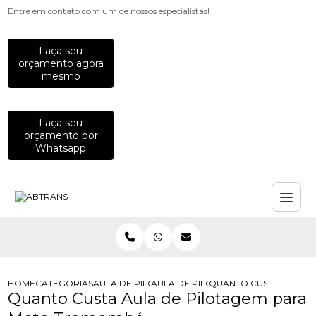
Entre em contato com um de nossos especialistas!
Faça seu
orçamento agora
mesmo
Faça seu
orçamento por
Whatsapp
HOME
CATEGORIAS
AULA DE PILOTAGEM
AULA DE PILOTAGEM DEFENSIVA DE
QUANTO CUSTA AULA D
Quanto Custa Aula de Pilotagem para