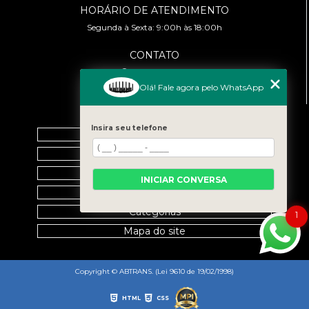
HORÁRIO DE ATENDIMENTO
Segunda à Sexta: 9:00h às 18:00h
CONTATO
(11) 99458-7351
Olá! Fale agora pelo WhatsApp
cursoabtrans@gmail.com
MENU
Insira seu telefone
Home
Empresa
Galeria
INICIAR CONVERSA
Contato
Categorias
1
Mapa do site
Copyright © ABTRANS. (Lei 9610 de 19/02/1998)
HTML
CSS