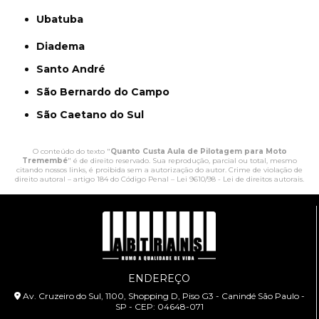
Ubatuba
Diadema
Santo André
São Bernardo do Campo
São Caetano do Sul
O conteúdo do texto "
Quanto Custa Aula de Pilotagem para Moto
Tremembé
" é de direito reservado. Sua reprodução, parcial ou total, mesmo
citando nossos links, é proibida sem a autorização do autor. Crime de violação de
direito autoral – artigo 184 do Código Penal –
Lei 9610/98 - Lei de direitos autorais
.
ENDEREÇO
Av. Cruzeiro do Sul, 1100, Shopping D, Piso G3 - Canindé São Paulo -
SP - CEP: 04648-071