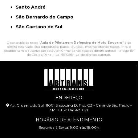
Santo André
São Bernardo do Campo
São Caetano do Sul
O conteúdo do texto "
Aula de Pilotagem Defensiva de Moto Socorro
" é de
direito reservado. Sua reprodução, parcial ou total, mesmo citando nossos links, é
proibida sem a autorização do autor. Crime de violação de direito autoral – artigo 184
do Código Penal –
Lei 9610/98 - Lei de direitos autorais
.
ENDEREÇO
Av. Cruzeiro do Sul, 1100, Shopping D, Piso G3 - Canindé São Paulo -
SP - CEP: 04648-071
HORÁRIO DE ATENDIMENTO
Segunda à Sexta: 9:00h às 18:00h