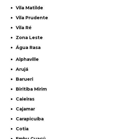
Vila Matilde
Vila Prudente
Vila Ré
Zona Leste
Água Rasa
Alphaville
Arujá
Barueri
Biritiba Mirim
Caieiras
Cajamar
Carapicuíba
Cotia
Embu Guaçú