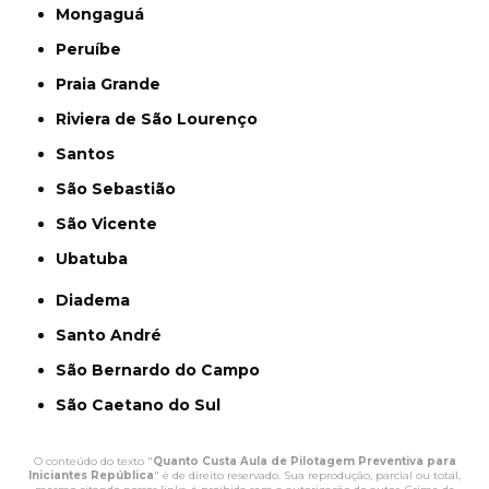
Mongaguá
Peruíbe
Praia Grande
Riviera de São Lourenço
Santos
São Sebastião
São Vicente
Ubatuba
Diadema
Santo André
São Bernardo do Campo
São Caetano do Sul
O conteúdo do texto "
Quanto Custa Aula de Pilotagem Preventiva para
Iniciantes República
" é de direito reservado. Sua reprodução, parcial ou total,