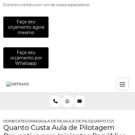
Entre em contato com um de nossos especialistas!
Faça seu
orçamento agora
mesmo
Faça seu
orçamento por
Whatsapp
HOME
CATEGORIAS
AULA DE PILOTAGEM
AULA DE PILOTAGEM DE MOTO
QUANTO CUSTA AULA DE
Quanto Custa Aula de Pilotagem