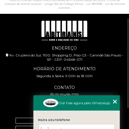
mesmo citando nossos links, é proibida sem a autorização do autor. Crime de
violação de direito autoral – artigo 184 do Código Penal –
Lei 9610/98 - Lei de direitos
autorais
.
ENDEREÇO
Av. Cruzeiro do Sul, 1100, Shopping D, Piso G3 - Canindé São Paulo -
SP - CEP: 04648-071
HORÁRIO DE ATENDIMENTO
Segunda à Sexta: 9:00h às 18:00h
CONTATO
(11) 99458-7351
cursoabtrans@gmail.com
Olá! Fale agora pelo WhatsApp
MENU
Home
Insira seu telefone
Empresa