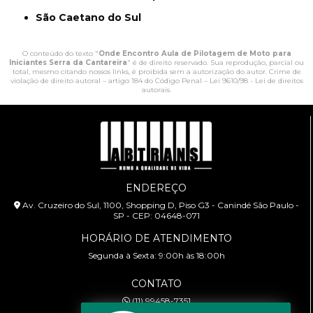
São Caetano do Sul
O conteúdo do texto "
Onde Encontro Aula de Pilotagem de Moto para
Iniciantes Serra da Cantareira
" é de direito reservado. Sua reprodução, parcial ou
total, mesmo citando nossos links, é proibida sem a autorização do autor. Crime de
violação de direito autoral – artigo 184 do Código Penal –
Lei 9610/98 - Lei de direitos
autorais
.
ENDEREÇO
Av. Cruzeiro do Sul, 1100, Shopping D, Piso G3 - Canindé São Paulo -
SP - CEP: 04648-071
HORÁRIO DE ATENDIMENTO
Segunda à Sexta: 9:00h às 18:00h
CONTATO
(11) 99458-7351