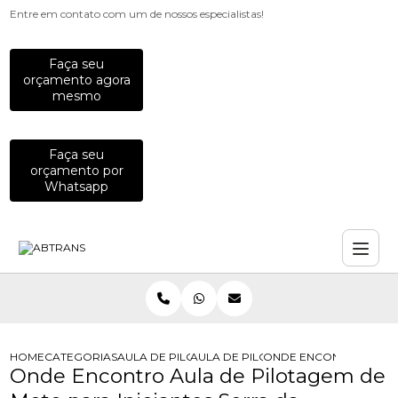
Entre em contato com um de nossos especialistas!
Faça seu
orçamento agora
mesmo
Faça seu
orçamento por
Whatsapp
HOME
CATEGORIAS
AULA DE PILOTAGEM
AULA DE PILOTAGEM DE MOTO
ONDE ENCONTRO AULA 
Onde Encontro Aula de Pilotagem de