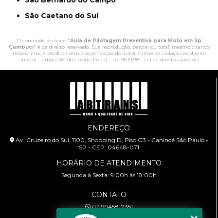
São Bernardo do Campo
São Caetano do Sul
O conteúdo do texto "
Aula de Pilotagem Preventiva para Moto em Sp
Cambuci
" é de direito reservado. Sua reprodução, parcial ou total, mesmo citando
nossos links, é proibida sem a autorização do autor. Crime de violação de direito
autoral – artigo 184 do Código Penal –
Lei 9610/98 - Lei de direitos autorais
.
ENDEREÇO
Av. Cruzeiro do Sul, 1100, Shopping D, Piso G3 - Canindé São Paulo -
SP - CEP: 04648-071
HORÁRIO DE ATENDIMENTO
Segunda à Sexta: 9:00h às 18:00h
CONTATO
(11) 99458-7351
cursoabtrans@gmail.com