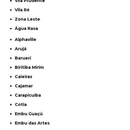
Vila Prudente
Vila Ré
Zona Leste
Água Rasa
Alphaville
Arujá
Barueri
Biritiba Mirim
Caieiras
Cajamar
Carapicuíba
Cotia
Embu Guaçú
Embu das Artes