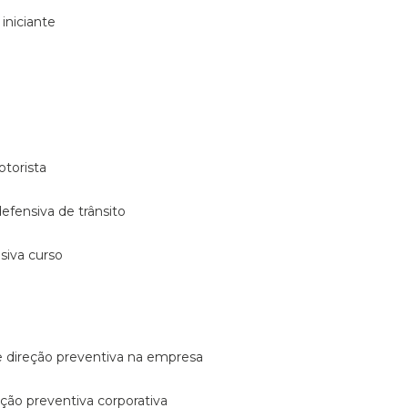
 iniciante
otorista
 defensiva de trânsito
nsiva curso
e direção preventiva na empresa
reção preventiva corporativa