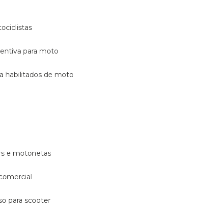
ociclistas
eventiva para moto
ara habilitados de moto
ters e motonetas
 comercial
rso para scooter