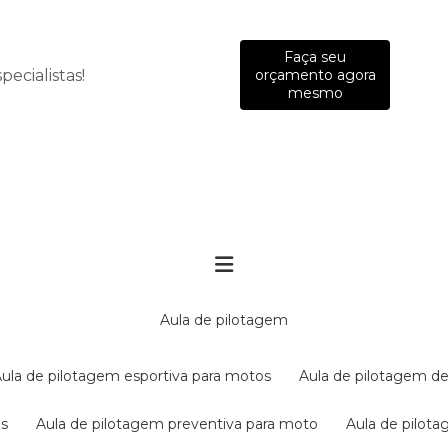
Faça seu
ecialistas!
orçamento agora
mesmo
aula de pilotagem
aula de pilotagem esportiva para motos
aula de pilotagem de
es
aula de pilotagem preventiva para moto
aula de pilo