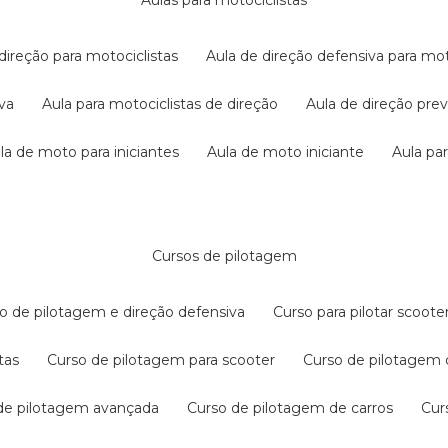
aulas para motociclistas
 direção para motociclistas
aula de direção defensiva para mot
iva
aula para motociclistas de direção
aula de direção pr
ula de moto para iniciantes
aula de moto iniciante
aula p
cursos de pilotagem
so de pilotagem e direção defensiva
curso para pilotar scoo
tas
curso de pilotagem para scooter
curso de pilotagem
 de pilotagem avançada
curso de pilotagem de carros
cu