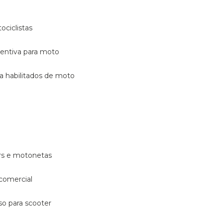
ociclistas
eventiva para moto
ara habilitados de moto
ters e motonetas
 comercial
rso para scooter