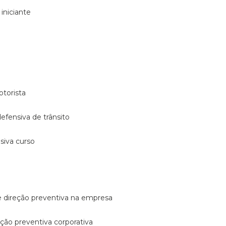
 iniciante
otorista
 defensiva de trânsito
nsiva curso
e direção preventiva na empresa
reção preventiva corporativa