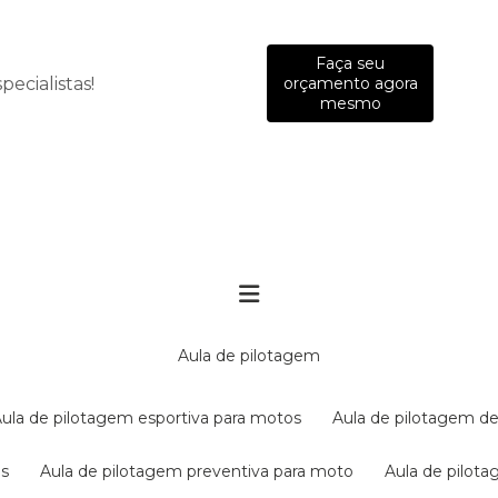
Faça seu
ecialistas!
orçamento agora
mesmo
aula de pilotagem
aula de pilotagem esportiva para motos
aula de pilotagem de
es
aula de pilotagem preventiva para moto
aula de pilo