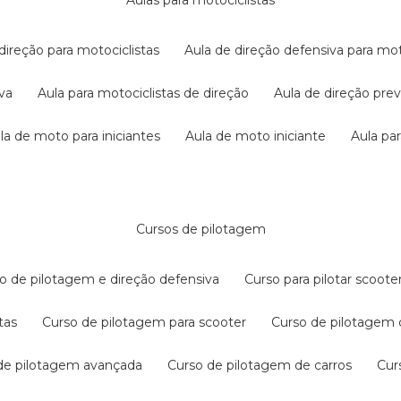
aulas para motociclistas
 direção para motociclistas
aula de direção defensiva para mot
iva
aula para motociclistas de direção
aula de direção pr
ula de moto para iniciantes
aula de moto iniciante
aula p
cursos de pilotagem
so de pilotagem e direção defensiva
curso para pilotar scoo
tas
curso de pilotagem para scooter
curso de pilotagem
 de pilotagem avançada
curso de pilotagem de carros
cu