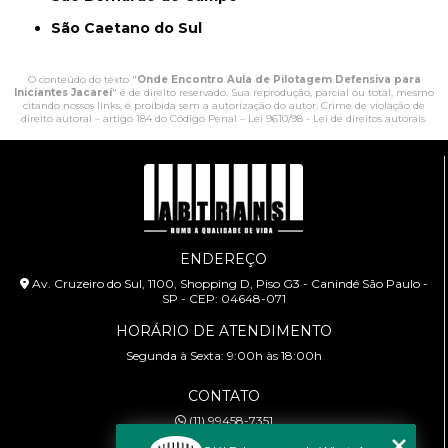
São Caetano do Sul
O conteúdo do texto "
Onde Encontro Aula de Pilotagem Defensiva para
Iniciantes Jacareí
" é de direito reservado. Sua reprodução, parcial ou total, mesmo
citando nossos links, é proibida sem a autorização do autor. Crime de violação de
direito autoral – artigo 184 do Código Penal –
Lei 9610/98 - Lei de direitos autorais
.
ENDEREÇO
Av. Cruzeiro do Sul, 1100, Shopping D, Piso G3 - Canindé São Paulo -
SP - CEP: 04648-071
HORÁRIO DE ATENDIMENTO
Segunda à Sexta: 9:00h às 18:00h
CONTATO
(11) 99458-7351
cursoabtrans@gmail.com