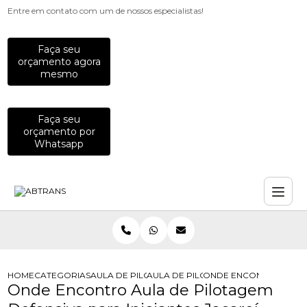
Entre em contato com um de nossos especialistas!
Faça seu
orçamento agora
mesmo
Faça seu
orçamento por
Whatsapp
HOME
CATEGORIAS
AULA DE PILOTAGEM
AULA DE PILOTAGEM DE MOTO PARA 
ONDE ENCONTRO AULA D
Onde Encontro Aula de Pilotagem