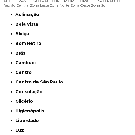
ABCD
GRANDE SÃO PAULO
INTERIOR
LITORAL DE SÃO PAULO
Região Central
Zona Leste
Zona Norte
Zona Oeste
Zona Sul
Aclimação
Bela Vista
Bixiga
Bom Retiro
Brás
Cambuci
Centro
Centro de São Paulo
Consolação
Glicério
Higienópolis
Liberdade
Luz