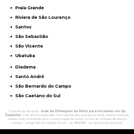
Praia Grande
Riviera de São Lourenço
Santos
São Sebastião
São Vicente
Ubatuba
Diadema
Santo André
São Bernardo do Campo
São Caetano do Sul
O conteúdo do texto "
Aula de Pilotagem de Moto para Iniciantes em Sp
Diadema
" é de direito reservado. Sua reprodução, parcial ou total, mesmo citando
nossos links, é proibida sem a autorização do autor. Crime de violação de direito
autoral – artigo 184 do Código Penal –
Lei 9610/98 - Lei de direitos autorais
.