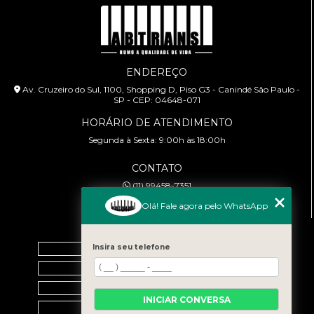
ENDEREÇO
Av. Cruzeiro do Sul, 1100, Shopping D, Piso G3 - Canindé São Paulo -
SP - CEP: 04648-071
HORÁRIO DE ATENDIMENTO
Segunda à Sexta: 9:00h às 18:00h
CONTATO
(11) 99458-7351
cursoabtrans@gmail.com
Olá! Fale agora pelo WhatsApp
MENU
Insira seu telefone
Home
Empresa
Galeria
INICIAR CONVERSA
Contato