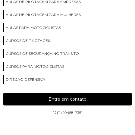
AULAS DE PILOTAGEM PARA EMPRESAS
AULAS DE PILOTAGEM PARA MULHERES
AULAS PARA MOTOCICLISTAS
CURSOS DE PILOTAGEM
CURSOS DE SEGURANÇA NO TRÂNSITO
CURSOS PARA MOTOCICLISTAS
DIREÇÃO DEFENSIVA
DIREÇÃO PREVENTIVA
Entre em contato
ESCOLA COM AULAS PARA MOTOCICLISTAS
(11) 99458-7351
ESCOLA DE CURSOS DE PILOTAGEM
ESCOLA DE CURSOS PARA MOTOCICLISTAS