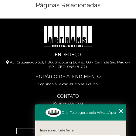
Páginas Relacionadas
ESCOLA DE DIREÇÕES PREVENTIVAS
PALESTRA SEGURANÇA NO TRÂNSITO
PALESTRAS SOBRE TRÂNSITO
TREINAMENTOS PARA MOTOCICLISTAS
ENDEREÇO
Av. Cruzeiro do Sul, 1100, Shopping D, Piso G3 - Canindé São Paulo -
SP - CEP: 04648-071
HORÁRIO DE ATENDIMENTO
Segunda à Sexta: 9:00h às 18:00h
CONTATO
(11) 99458-7351
cursoabtrans@gmail.com
Olá! Fale agora pelo WhatsApp
MENU
Insira seu telefone
Home