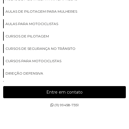
AULAS DE PILOTAGEM PARA MULHERES
AULAS PARA MOTOCICLISTAS
CURSOS DE PILOTAGEM
CURSOS DE SEGURANÇA NO TRÂNSITO
CURSOS PARA MOTOCICLISTAS
DIREÇÃO DEFENSIVA
DIREÇÃO PREVENTIVA
Entre em contato
ESCOLA COM AULAS PARA MOTOCICLISTAS
(11) 99458-7351
ESCOLA DE CURSOS DE PILOTAGEM
ESCOLA DE CURSOS PARA MOTOCICLISTAS