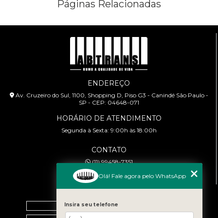
Páginas Relacionadas
ESCOLA DE DIREÇÕES PREVENTIVAS
PALESTRA SEGURANÇA NO TRÂNSITO
PALESTRAS SOBRE TRÂNSITO
TREINAMENTOS PARA MOTOCICLISTAS
ENDEREÇO
Av. Cruzeiro do Sul, 1100, Shopping D, Piso G3 - Canindé São Paulo -
SP - CEP: 04648-071
HORÁRIO DE ATENDIMENTO
Segunda à Sexta: 9:00h às 18:00h
CONTATO
(11) 99458-7351
cursoabtrans@gmail.com
Olá! Fale agora pelo WhatsApp
MENU
Home
Insira seu telefone