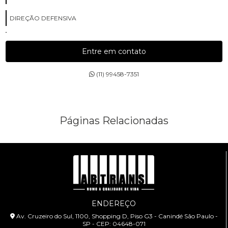
DIREÇÃO DEFENSIVA
DIREÇÃO PREVENTIVA
Entre em contato
ESCOLA COM AULAS PARA MOTOCICLISTAS
(11) 99458-7351
ESCOLA DE CURSOS DE PILOTAGEM
ESCOLA DE CURSOS PARA MOTOCICLISTAS
Páginas Relacionadas
ESCOLA DE DIREÇÕES PREVENTIVAS
PALESTRA SEGURANÇA NO TRÂNSITO
PALESTRAS SOBRE TRÂNSITO
TREINAMENTOS PARA MOTOCICLISTAS
ENDEREÇO
Av. Cruzeiro do Sul, 1100, Shopping D, Piso G3 - Canindé São Paulo -
SP - CEP: 04648-071