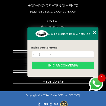
HORÁRIO DE ATENDIMENTO
Segunda à Sexta: 9:00h às 18:00h
CONTATO
(11) 99458-7351
cursoabtrans@gmail.com
Olá! Fale agora pelo WhatsApp
MENU
Home
Insira seu telefone
Empresa
Galeria
INICIAR CONVERSA
Contato
Categorias
1
Mapa do site
Copyright © ABTRANS. (Lei 9610 de 19/02/1998)
HTML
CSS