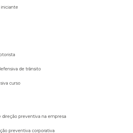
 iniciante
otorista
 defensiva de trânsito
nsiva curso
e direção preventiva na empresa
reção preventiva corporativa