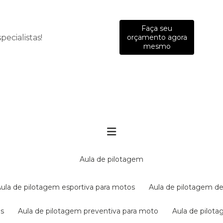
Faça seu
ecialistas!
orçamento agora
mesmo
aula de pilotagem
aula de pilotagem esportiva para motos
aula de pilotagem de
es
aula de pilotagem preventiva para moto
aula de pilo