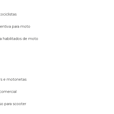
ociclistas
eventiva para moto
ara habilitados de moto
ters e motonetas
 comercial
rso para scooter