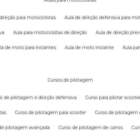
aulas para motociclistas
 direção para motociclistas
aula de direção defensiva para mot
iva
aula para motociclistas de direção
aula de direção pr
ula de moto para iniciantes
aula de moto iniciante
aula p
cursos de pilotagem
so de pilotagem e direção defensiva
curso para pilotar scoo
tas
curso de pilotagem para scooter
curso de pilotagem
 de pilotagem avançada
curso de pilotagem de carros
cu