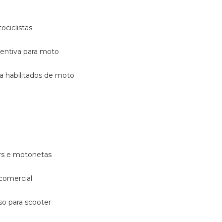
ociclistas
eventiva para moto
ara habilitados de moto
ters e motonetas
 comercial
rso para scooter