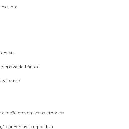
 iniciante
otorista
 defensiva de trânsito
nsiva curso
e direção preventiva na empresa
reção preventiva corporativa