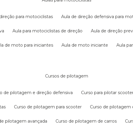
aulas para motociclistas
 direção para motociclistas
aula de direção defensiva para mot
iva
aula para motociclistas de direção
aula de direção pr
ula de moto para iniciantes
aula de moto iniciante
aula p
cursos de pilotagem
so de pilotagem e direção defensiva
curso para pilotar scoo
tas
curso de pilotagem para scooter
curso de pilotagem
 de pilotagem avançada
curso de pilotagem de carros
cu