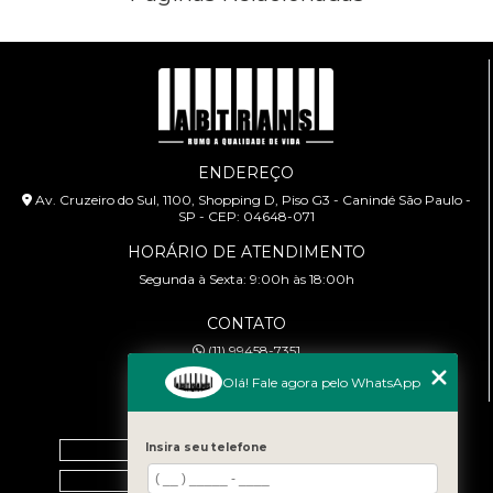
ESCOLA DE DIREÇÕES PREVENTIVAS
PALESTRA SEGURANÇA NO TRÂNSITO
PALESTRAS SOBRE TRÂNSITO
TREINAMENTOS PARA MOTOCICLISTAS
ENDEREÇO
Av. Cruzeiro do Sul, 1100, Shopping D, Piso G3 - Canindé São Paulo -
SP - CEP: 04648-071
HORÁRIO DE ATENDIMENTO
Segunda à Sexta: 9:00h às 18:00h
CONTATO
(11) 99458-7351
cursoabtrans@gmail.com
Olá! Fale agora pelo WhatsApp
MENU
Home
Insira seu telefone
Empresa