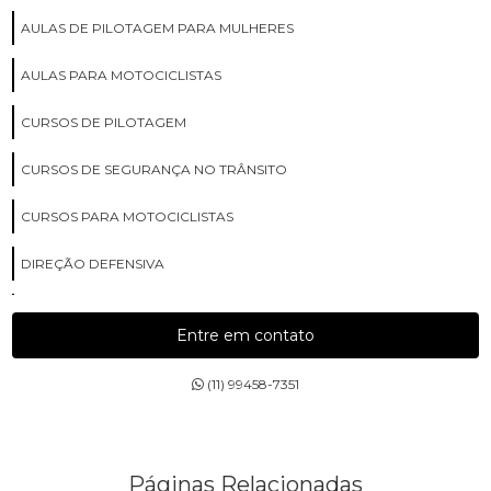
AULAS DE PILOTAGEM PARA MULHERES
AULAS PARA MOTOCICLISTAS
CURSOS DE PILOTAGEM
CURSOS DE SEGURANÇA NO TRÂNSITO
CURSOS PARA MOTOCICLISTAS
DIREÇÃO DEFENSIVA
DIREÇÃO PREVENTIVA
Entre em contato
ESCOLA COM AULAS PARA MOTOCICLISTAS
(11) 99458-7351
ESCOLA DE CURSOS DE PILOTAGEM
ESCOLA DE CURSOS PARA MOTOCICLISTAS
Páginas Relacionadas