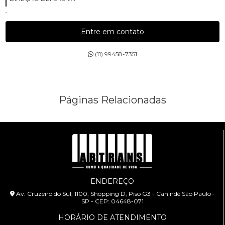
DIREÇÃO PREVENTIVA
Entre em contato
ESCOLA COM AULAS PARA MOTOCICLISTAS
(11) 99458-7351
ESCOLA DE CURSOS DE PILOTAGEM
ESCOLA DE CURSOS PARA MOTOCICLISTAS
Páginas Relacionadas
ESCOLA DE DIREÇÕES PREVENTIVAS
PALESTRA SEGURANÇA NO TRÂNSITO
PALESTRAS SOBRE TRÂNSITO
TREINAMENTOS PARA MOTOCICLISTAS
ENDEREÇO
Av. Cruzeiro do Sul, 1100, Shopping D, Piso G3 - Canindé São Paulo -
SP - CEP: 04648-071
HORÁRIO DE ATENDIMENTO