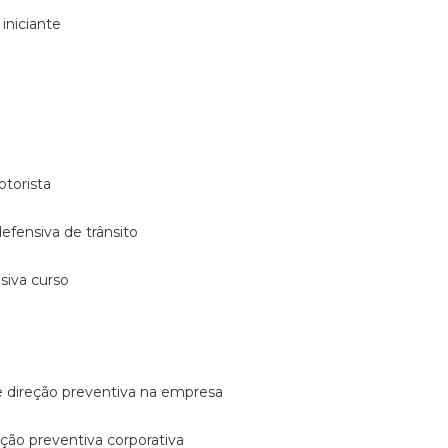
 iniciante
otorista
 defensiva de trânsito
nsiva curso
e direção preventiva na empresa
reção preventiva corporativa