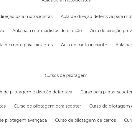
aulas para motociclistas
 direção para motociclistas
aula de direção defensiva para mot
iva
aula para motociclistas de direção
aula de direção pr
ula de moto para iniciantes
aula de moto iniciante
aula p
cursos de pilotagem
so de pilotagem e direção defensiva
curso para pilotar scoo
tas
curso de pilotagem para scooter
curso de pilotagem
 de pilotagem avançada
curso de pilotagem de carros
cu