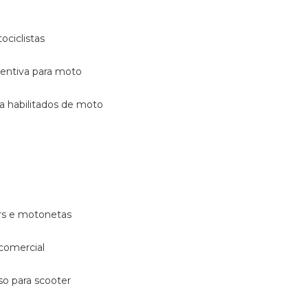
ociclistas
eventiva para moto
ara habilitados de moto
ters e motonetas
 comercial
rso para scooter