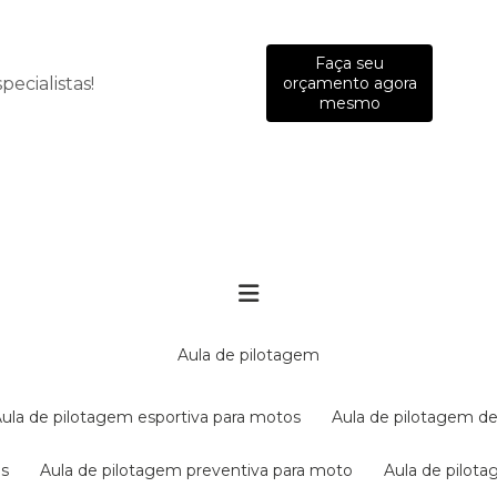
Faça seu
ecialistas!
orçamento agora
mesmo
aula de pilotagem
aula de pilotagem esportiva para motos
aula de pilotagem de
es
aula de pilotagem preventiva para moto
aula de pilo