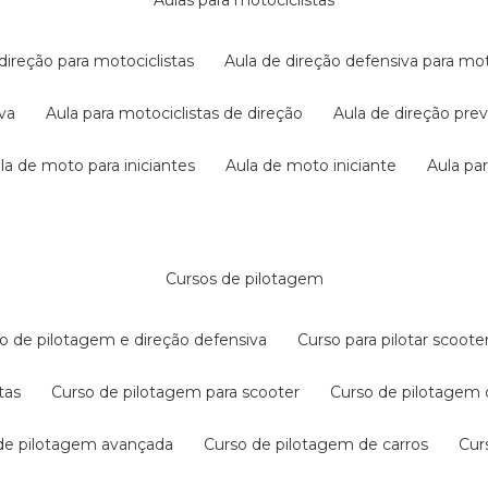
aulas para motociclistas
 direção para motociclistas
aula de direção defensiva para mot
iva
aula para motociclistas de direção
aula de direção pr
ula de moto para iniciantes
aula de moto iniciante
aula p
cursos de pilotagem
so de pilotagem e direção defensiva
curso para pilotar scoo
tas
curso de pilotagem para scooter
curso de pilotagem
 de pilotagem avançada
curso de pilotagem de carros
cu