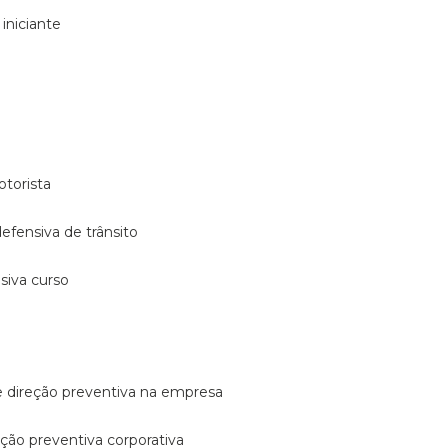
 iniciante
otorista
 defensiva de trânsito
nsiva curso
e direção preventiva na empresa
reção preventiva corporativa