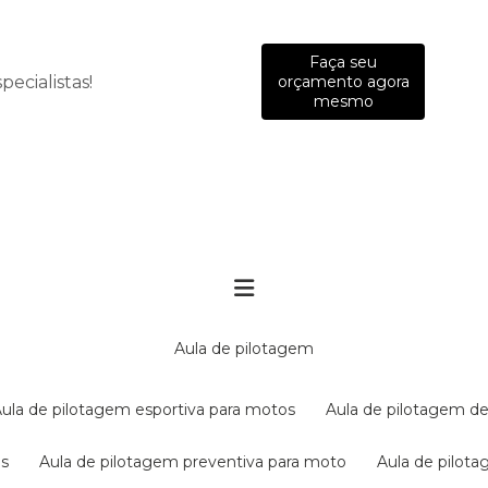
Faça seu
ecialistas!
orçamento agora
mesmo
aula de pilotagem
aula de pilotagem esportiva para motos
aula de pilotagem de
es
aula de pilotagem preventiva para moto
aula de pilo