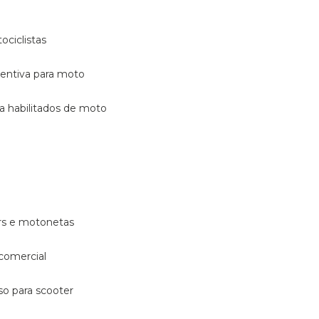
ociclistas
eventiva para moto
ara habilitados de moto
ters e motonetas
 comercial
rso para scooter