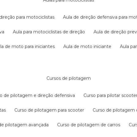
aulas para motociclistas
 direção para motociclistas
aula de direção defensiva para mot
iva
aula para motociclistas de direção
aula de direção pr
ula de moto para iniciantes
aula de moto iniciante
aula p
cursos de pilotagem
so de pilotagem e direção defensiva
curso para pilotar scoo
tas
curso de pilotagem para scooter
curso de pilotagem
 de pilotagem avançada
curso de pilotagem de carros
cu