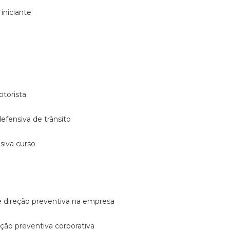
 iniciante
otorista
 defensiva de trânsito
nsiva curso
e direção preventiva na empresa
reção preventiva corporativa