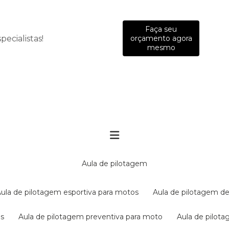
Faça seu
ecialistas!
orçamento agora
mesmo
aula de pilotagem
aula de pilotagem esportiva para motos
aula de pilotagem de
es
aula de pilotagem preventiva para moto
aula de pilo