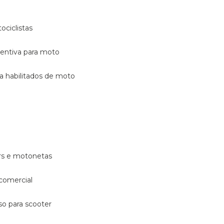
ociclistas
eventiva para moto
ara habilitados de moto
ters e motonetas
 comercial
rso para scooter