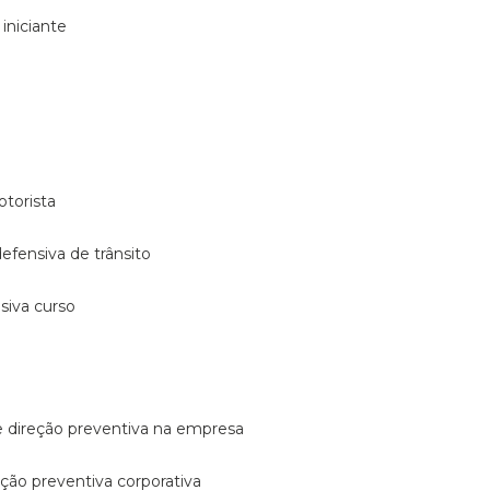
 iniciante
otorista
 defensiva de trânsito
nsiva curso
e direção preventiva na empresa
reção preventiva corporativa