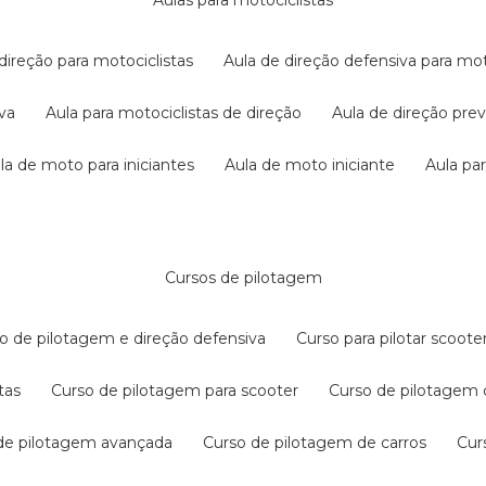
aulas para motociclistas
 direção para motociclistas
aula de direção defensiva para mot
iva
aula para motociclistas de direção
aula de direção pr
ula de moto para iniciantes
aula de moto iniciante
aula p
cursos de pilotagem
so de pilotagem e direção defensiva
curso para pilotar scoo
tas
curso de pilotagem para scooter
curso de pilotagem
 de pilotagem avançada
curso de pilotagem de carros
cu