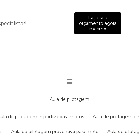
Faça seu
ecialistas!
orçamento agora
mesmo
aula de pilotagem
aula de pilotagem esportiva para motos
aula de pilotagem de
es
aula de pilotagem preventiva para moto
aula de pilo