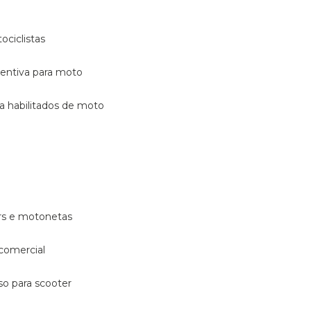
ociclistas
eventiva para moto
ara habilitados de moto
ters e motonetas
 comercial
rso para scooter