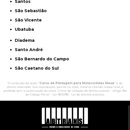
Santos
São Sebastião
São Vicente
Ubatuba
Diadema
Santo André
São Bernardo do Campo
São Caetano do Sul
O conteúdo do texto "
Curso de Pilotagem para Motociclistas Mauá
" é de
direito reservado. Sua reprodução, parcial ou total, mesmo citando nossos links, é
proibida sem a autorização do autor. Crime de violação de direito autoral – artigo 184
do Código Penal –
Lei 9610/98 - Lei de direitos autorais
.