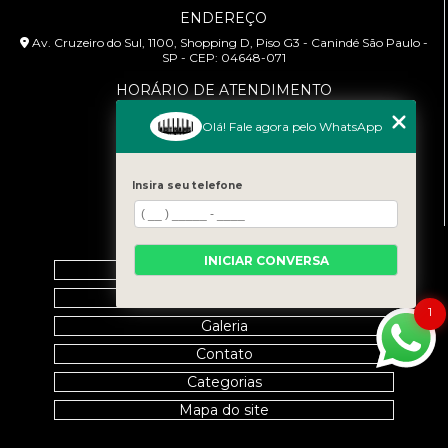
ENDEREÇO
Av. Cruzeiro do Sul, 1100, Shopping D, Piso G3 - Canindé São Paulo -
SP - CEP: 04648-071
HORÁRIO DE ATENDIMENTO
Segunda à Sexta: 9:00h às 18:00h
Olá! Fale agora pelo WhatsApp
CONTATO
(11) 99458-7351
Insira seu telefone
cursoabtrans@gmail.com
MENU
INICIAR CONVERSA
Home
Empresa
1
Galeria
Contato
Categorias
Mapa do site