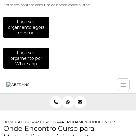
Entre em contato com um de nossos especialistas!
Faça seu
orçamento agora
mesmo
Faça seu
orçamento por
Whatsapp
HOME
CATEGORIAS
CURSOS PARA MOTOCICLISTAS
TREINAMENTO DE PILOTAGEM PARA 
ONDE ENCONTRO CURSO 
Onde Encontro Curso para