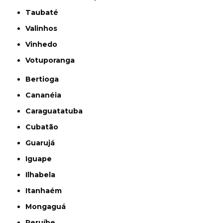
Taubaté
Valinhos
Vinhedo
Votuporanga
Bertioga
Cananéia
Caraguatatuba
Cubatão
Guarujá
Iguape
Ilhabela
Itanhaém
Mongaguá
Peruíbe