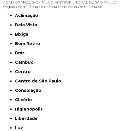
ABCD
GRANDE SÃO PAULO
INTERIOR
LITORAL DE SÃO PAULO
Região Central
Zona Leste
Zona Norte
Zona Oeste
Zona Sul
Aclimação
Bela Vista
Bixiga
Bom Retiro
Brás
Cambuci
Centro
Centro de São Paulo
Consolação
Glicério
Higienópolis
Liberdade
Luz