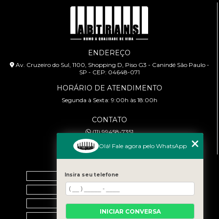
ENDEREÇO
Av. Cruzeiro do Sul, 1100, Shopping D, Piso G3 - Canindé São Paulo -
SP - CEP: 04648-071
HORÁRIO DE ATENDIMENTO
Segunda à Sexta: 9:00h às 18:00h
CONTATO
(11) 99458-7351
cursoabtrans@gmail.com
Olá! Fale agora pelo WhatsApp
MENU
Insira seu telefone
Home
Empresa
Galeria
INICIAR CONVERSA
Contato