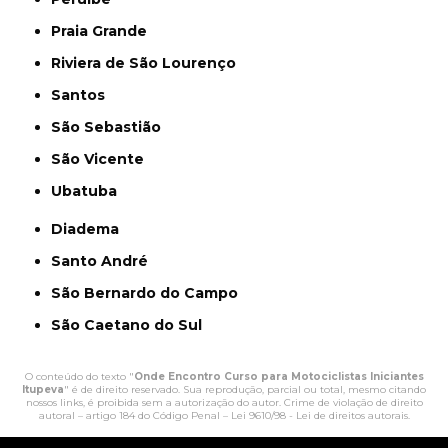
Praia Grande
Riviera de São Lourenço
Santos
São Sebastião
São Vicente
Ubatuba
Diadema
Santo André
São Bernardo do Campo
São Caetano do Sul
O conteúdo do texto "
Onde Encontro Curso para Motociclistas Iniciantes
Itupeva
" é de direito reservado. Sua reprodução, parcial ou total, mesmo citando
nossos links, é proibida sem a autorização do autor. Crime de violação de direito
autoral – artigo 184 do Código Penal –
Lei 9610/98 - Lei de direitos autorais
.