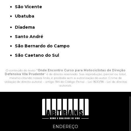
São Vicente
Ubatuba
Diadema
Santo André
São Bernardo do Campo
São Caetano do Sul
O conteúdo do texto "
Onde Encontro Curso para Motociclistas de Direção
Defensiva Vila Prudente
" é de direito reservado. Sua reprodução, parcial ou total,
mesmo citando nossos links, é proibida sem a autorização do autor. Crime de
violação de direito autoral – artigo 184 do Código Penal –
Lei 9610/98 - Lei de direitos
autorais
.
ENDEREÇO