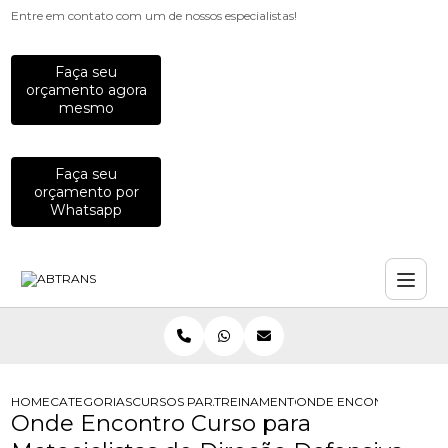
Entre em contato com um de nossos especialistas!
Faça seu
orçamento agora
mesmo
Faça seu
orçamento por
Whatsapp
HOME
CATEGORIAS
CURSOS PARA MOTOCICLISTAS
TREINAMENTO DE PILOTAGEM PARA 
ONDE ENCONTRO CURSO
Onde Encontro Curso para