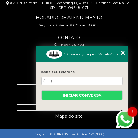
Av. Cruzeiro do Sul, 1100, Shopping D, Piso G3 - Canindé São Paulo -
SP - CEP: 04648-071
HORÁRIO DE ATENDIMENTO
Segunda à Sexta: 9:00h às 18:00h
CONTATO
(11) 99458-7351
cursoabtrans@gmail.com
Olá! Fale agora pelo WhatsApp
MENU
Home
Insira seu telefone
Empresa
Galeria
INICIAR CONVERSA
Contato
Categorias
1
Mapa do site
Copyright © ABTRANS. (Lei 9610 de 19/02/1998)