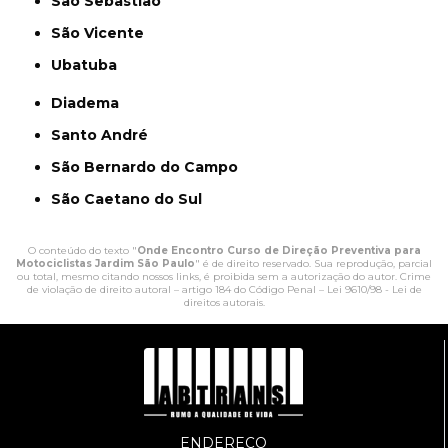
São Sebastião
São Vicente
Ubatuba
Diadema
Santo André
São Bernardo do Campo
São Caetano do Sul
O conteúdo do texto "
Onde Encontro Curso de Direção Preventiva para
Motociclistas Jardim São Paulo
" é de direito reservado. Sua reprodução, parcial
ou total, mesmo citando nossos links, é proibida sem a autorização do autor. Crime
de violação de direito autoral – artigo 184 do Código Penal –
Lei 9610/98 - Lei de
direitos autorais
.
ENDEREÇO