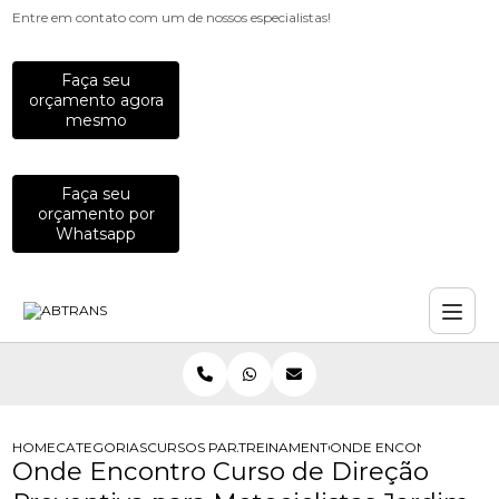
Entre em contato com um de nossos especialistas!
Faça seu
orçamento agora
mesmo
Faça seu
orçamento por
Whatsapp
HOME
CATEGORIAS
CURSOS PARA MOTOCICLISTAS
TREINAMENTO DE PILOTAGEM PARA 
ONDE ENCONTRO CURSO
Onde Encontro Curso de Direção