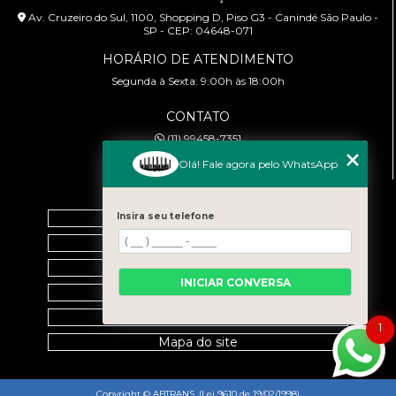
Av. Cruzeiro do Sul, 1100, Shopping D, Piso G3 - Canindé São Paulo -
SP - CEP: 04648-071
HORÁRIO DE ATENDIMENTO
Segunda à Sexta: 9:00h às 18:00h
CONTATO
(11) 99458-7351
cursoabtrans@gmail.com
Olá! Fale agora pelo WhatsApp
MENU
Insira seu telefone
Home
Empresa
Galeria
INICIAR CONVERSA
Contato
Categorias
1
Mapa do site
Copyright © ABTRANS. (Lei 9610 de 19/02/1998)