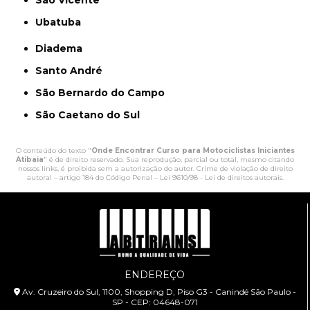
São Vicente
Ubatuba
Diadema
Santo André
São Bernardo do Campo
São Caetano do Sul
O conteúdo do texto "
Onde Encontrar Curso para Motociclistas Iniciantes
Atibaia
" é de direito reservado. Sua reprodução, parcial ou total, mesmo citando
nossos links, é proibida sem a autorização do autor. Crime de violação de direito
autoral – artigo 184 do Código Penal –
Lei 9610/98 - Lei de direitos autorais
.
ENDEREÇO
Av. Cruzeiro do Sul, 1100, Shopping D, Piso G3 - Canindé São Paulo -
SP - CEP: 04648-071