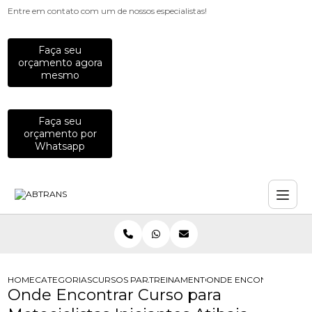
Entre em contato com um de nossos especialistas!
Faça seu
orçamento agora
mesmo
Faça seu
orçamento por
Whatsapp
HOME
CATEGORIAS
CURSOS PARA MOTOCICLISTAS
TREINAMENTO DE PILOTAGEM PARA 
ONDE ENCONTRAR CURSO
Onde Encontrar Curso para