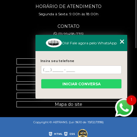
HORÁRIO DE ATENDIMENTO
Segunda à Sexta: 9:00h às 18:00h
CONTATO
(11) 99458-7351
cursoabtrans@gmail.com
Olá! Fale agora pelo WhatsApp
MENU
Home
Insira seu telefone
Empresa
Galeria
INICIAR CONVERSA
Contato
Categorias
1
Mapa do site
Copyright © ABTRANS. (Lei 9610 de 19/02/1998)
HTML
CSS