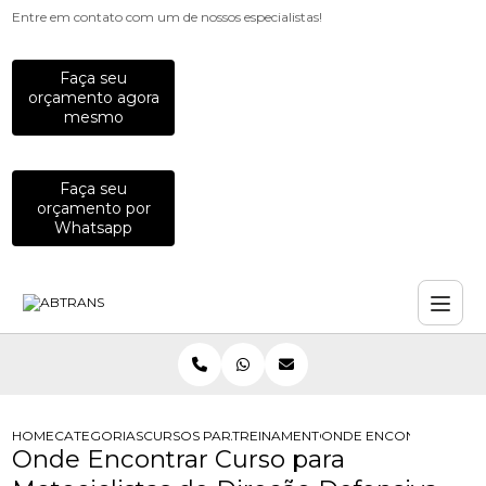
Entre em contato com um de nossos especialistas!
Faça seu
orçamento agora
mesmo
Faça seu
orçamento por
Whatsapp
HOME
CATEGORIAS
CURSOS PARA MOTOCICLISTAS
TREINAMENTO DE PILOTAGEM PARA 
ONDE ENCONTRAR CURS
Onde Encontrar Curso para