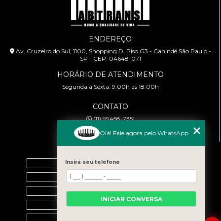
ENDEREÇO
Av. Cruzeiro do Sul, 1100, Shopping D, Piso G3 - Canindé São Paulo -
SP - CEP: 04648-071
HORÁRIO DE ATENDIMENTO
Segunda à Sexta: 9:00h às 18:00h
CONTATO
(11) 99458-7351
cursoabtrans@gmail.com
Olá! Fale agora pelo WhatsApp
MENU
Home
Insira seu telefone
Empresa
Galeria
INICIAR CONVERSA
Contato
Categorias