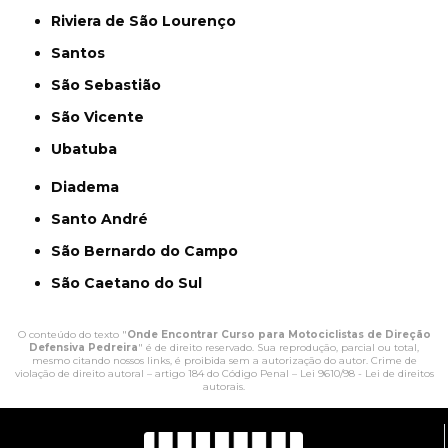
Riviera de São Lourenço
Santos
São Sebastião
São Vicente
Ubatuba
Diadema
Santo André
São Bernardo do Campo
São Caetano do Sul
O conteúdo do texto "
Onde Encontrar Curso para Motociclistas de Direção
Defensiva Pedreira
" é de direito reservado. Sua reprodução, parcial ou total,
mesmo citando nossos links, é proibida sem a autorização do autor. Crime de
violação de direito autoral – artigo 184 do Código Penal –
Lei 9610/98 - Lei de direitos
autorais
.