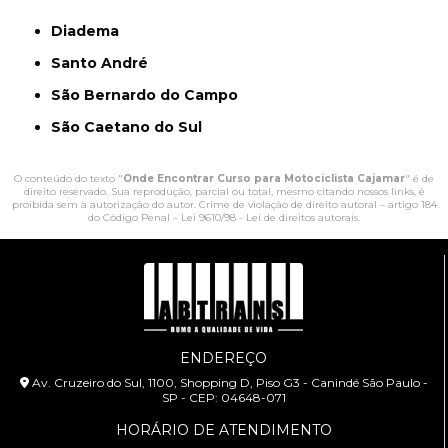
Diadema
Santo André
São Bernardo do Campo
São Caetano do Sul
O conteúdo do texto "
Onde Encontrar Curso para Motociclista Cajamar
" é de
direito reservado. Sua reprodução, parcial ou total, mesmo citando nossos links, é
proibida sem a autorização do autor. Crime de violação de direito autoral – artigo 184
do Código Penal –
Lei 9610/98 - Lei de direitos autorais
.
ENDEREÇO
Av. Cruzeiro do Sul, 1100, Shopping D, Piso G3 - Canindé São Paulo -
SP - CEP: 04648-071
HORÁRIO DE ATENDIMENTO