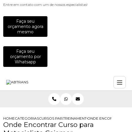
Entre em contato com um de nossos especialistas!
Faça seu
orçamento agora
mesmo
Faça seu
orçamento por
Whatsapp
HOME
CATEGORIAS
CURSOS PARA MOTOCICLISTAS
TREINAMENTO DE PILOTAGEM PARA 
ONDE ENCONTRAR CUR
Onde Encontrar Curso para