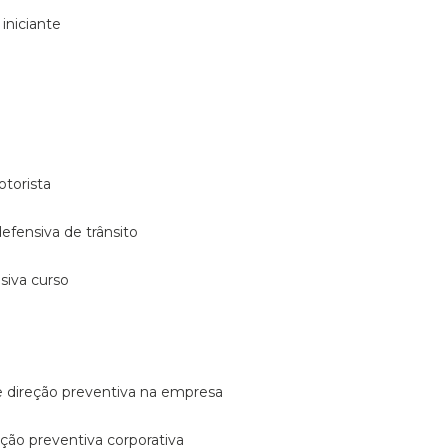
 iniciante
otorista
 defensiva de trânsito
nsiva curso
e direção preventiva na empresa
reção preventiva corporativa