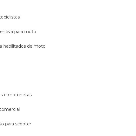
ociclistas
eventiva para moto
ara habilitados de moto
ters e motonetas
 comercial
rso para scooter