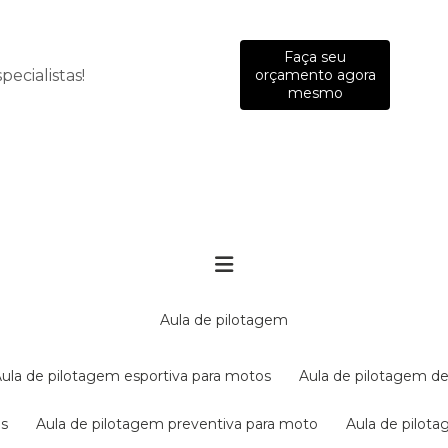
Faça seu
ecialistas!
orçamento agora
mesmo
aula de pilotagem
aula de pilotagem esportiva para motos
aula de pilotagem de
es
aula de pilotagem preventiva para moto
aula de pilo