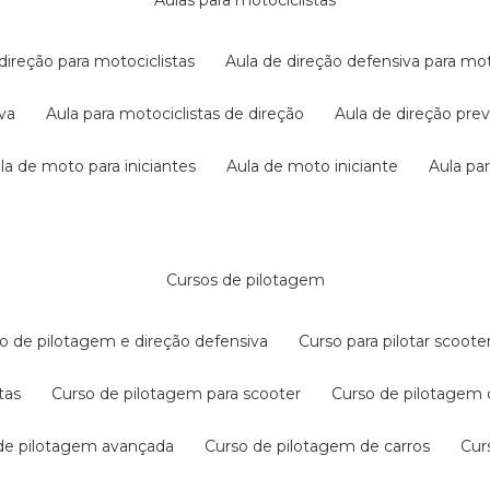
aulas para motociclistas
 direção para motociclistas
aula de direção defensiva para mot
iva
aula para motociclistas de direção
aula de direção pr
ula de moto para iniciantes
aula de moto iniciante
aula p
cursos de pilotagem
so de pilotagem e direção defensiva
curso para pilotar scoo
tas
curso de pilotagem para scooter
curso de pilotagem
 de pilotagem avançada
curso de pilotagem de carros
cu