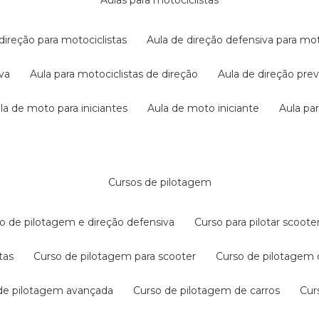
aulas para motociclistas
 direção para motociclistas
aula de direção defensiva para mot
iva
aula para motociclistas de direção
aula de direção pr
ula de moto para iniciantes
aula de moto iniciante
aula p
cursos de pilotagem
so de pilotagem e direção defensiva
curso para pilotar scoo
tas
curso de pilotagem para scooter
curso de pilotagem
 de pilotagem avançada
curso de pilotagem de carros
cu