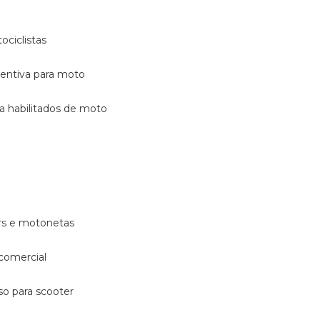
ociclistas
eventiva para moto
ara habilitados de moto
ters e motonetas
 comercial
rso para scooter