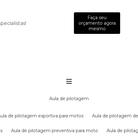
Faça seu
ecialistas!
orçamento agora
mesmo
aula de pilotagem
aula de pilotagem esportiva para motos
aula de pilotagem de
es
aula de pilotagem preventiva para moto
aula de pilo