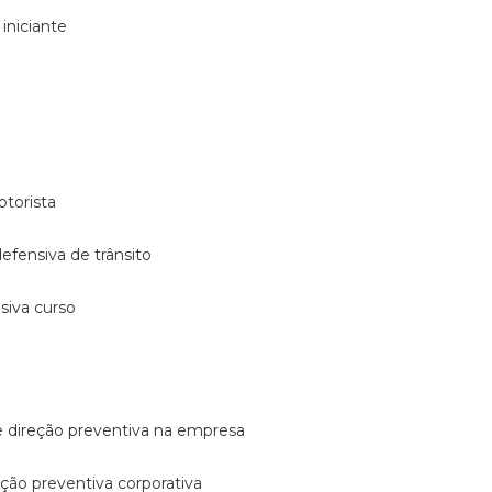
 iniciante
otorista
 defensiva de trânsito
nsiva curso
e direção preventiva na empresa
reção preventiva corporativa