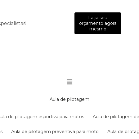
Faça seu
ecialistas!
orçamento agora
mesmo
aula de pilotagem
aula de pilotagem esportiva para motos
aula de pilotagem de
es
aula de pilotagem preventiva para moto
aula de pilo