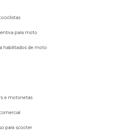
ociclistas
eventiva para moto
ara habilitados de moto
ters e motonetas
 comercial
rso para scooter