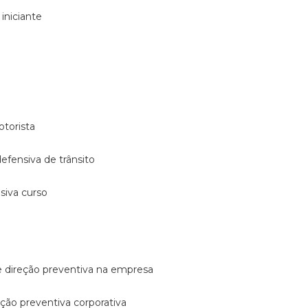
 iniciante
otorista
 defensiva de trânsito
nsiva curso
e direção preventiva na empresa
reção preventiva corporativa