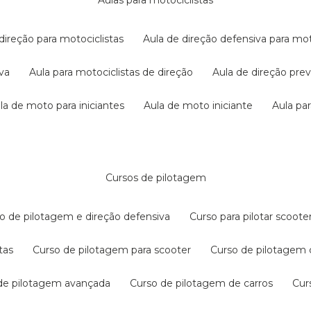
aulas para motociclistas
 direção para motociclistas
aula de direção defensiva para mot
iva
aula para motociclistas de direção
aula de direção pr
ula de moto para iniciantes
aula de moto iniciante
aula p
cursos de pilotagem
so de pilotagem e direção defensiva
curso para pilotar scoo
tas
curso de pilotagem para scooter
curso de pilotagem
 de pilotagem avançada
curso de pilotagem de carros
cu