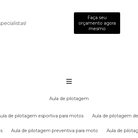
Faça seu
ecialistas!
orçamento agora
mesmo
aula de pilotagem
aula de pilotagem esportiva para motos
aula de pilotagem de
es
aula de pilotagem preventiva para moto
aula de pilo