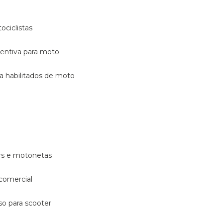
ociclistas
eventiva para moto
ara habilitados de moto
ters e motonetas
 comercial
rso para scooter