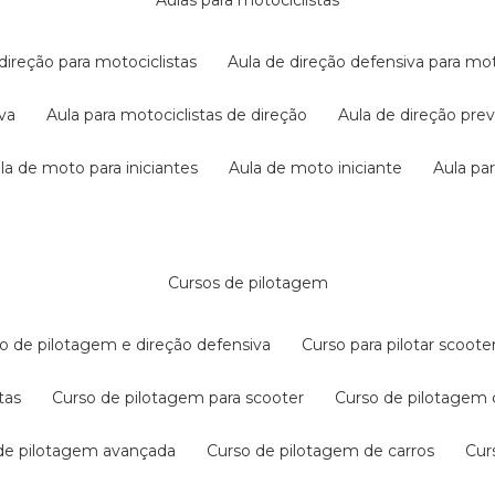
aulas para motociclistas
 direção para motociclistas
aula de direção defensiva para mot
iva
aula para motociclistas de direção
aula de direção pr
ula de moto para iniciantes
aula de moto iniciante
aula p
cursos de pilotagem
so de pilotagem e direção defensiva
curso para pilotar scoo
tas
curso de pilotagem para scooter
curso de pilotagem
 de pilotagem avançada
curso de pilotagem de carros
cu