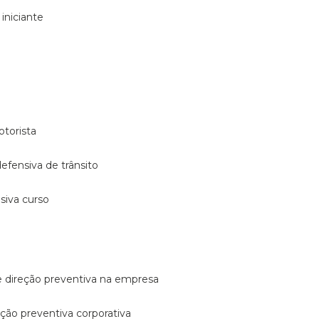
 iniciante
otorista
 defensiva de trânsito
nsiva curso
e direção preventiva na empresa
reção preventiva corporativa