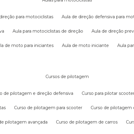
aulas para motociclistas
 direção para motociclistas
aula de direção defensiva para mot
iva
aula para motociclistas de direção
aula de direção pr
ula de moto para iniciantes
aula de moto iniciante
aula p
cursos de pilotagem
so de pilotagem e direção defensiva
curso para pilotar scoo
tas
curso de pilotagem para scooter
curso de pilotagem
 de pilotagem avançada
curso de pilotagem de carros
cu