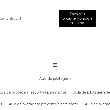
Faça seu
ecialistas!
orçamento agora
mesmo
aula de pilotagem
aula de pilotagem esportiva para motos
aula de pilotagem de
es
aula de pilotagem preventiva para moto
aula de pilo