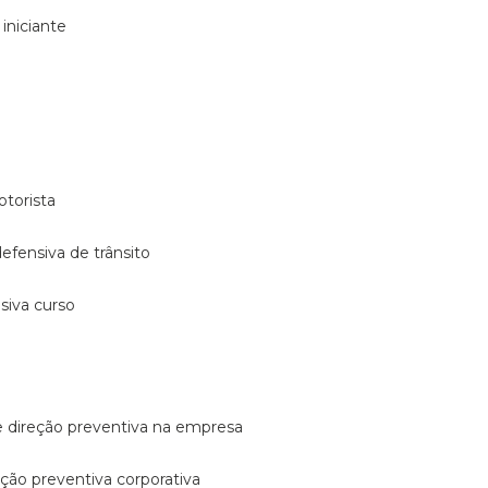
 iniciante
otorista
 defensiva de trânsito
nsiva curso
e direção preventiva na empresa
reção preventiva corporativa