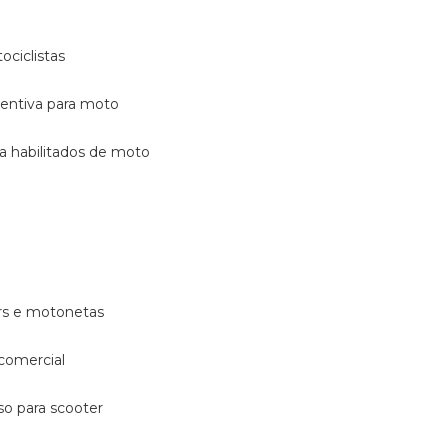
ociclistas
eventiva para moto
ara habilitados de moto
ters e motonetas
 comercial
rso para scooter