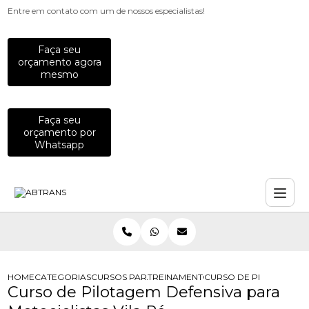
Entre em contato com um de nossos especialistas!
Faça seu
orçamento agora
mesmo
Faça seu
orçamento por
Whatsapp
HOME
CATEGORIAS
CURSOS PARA MOTOCICLISTAS
TREINAMENTO DE DIRECAO DEFENSI
CURSO DE PILOTAGEM D
Curso de Pilotagem Defensiva para