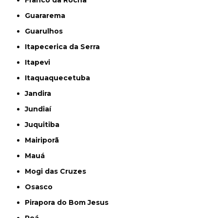
Guararema
Guarulhos
Itapecerica da Serra
Itapevi
Itaquaquecetuba
Jandira
Jundiaí
Juquitiba
Mairiporã
Mauá
Mogi das Cruzes
Osasco
Pirapora do Bom Jesus
Poá