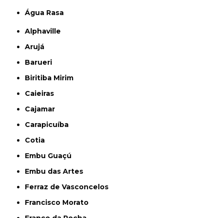
Água Rasa
Alphaville
Arujá
Barueri
Biritiba Mirim
Caieiras
Cajamar
Carapicuíba
Cotia
Embu Guaçú
Embu das Artes
Ferraz de Vasconcelos
Francisco Morato
Franco da Rocha