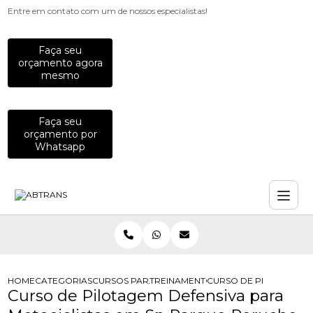
Entre em contato com um de nossos especialistas!
Faça seu
orçamento agora
mesmo
Faça seu
orçamento por
Whatsapp
HOME
CATEGORIAS
CURSOS PARA MOTOCICLISTAS
TREINAMENTO DE DIRECAO DEFENSI
CURSO DE PILOTAGEM 
Curso de Pilotagem Defensiva para