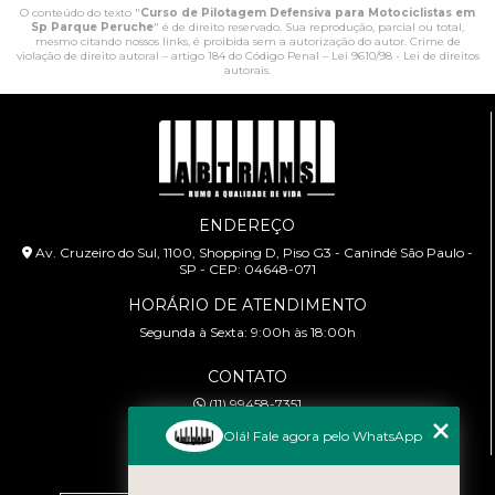
O conteúdo do texto "
Curso de Pilotagem Defensiva para Motociclistas em
Sp Parque Peruche
" é de direito reservado. Sua reprodução, parcial ou total,
mesmo citando nossos links, é proibida sem a autorização do autor. Crime de
violação de direito autoral – artigo 184 do Código Penal –
Lei 9610/98 - Lei de direitos
autorais
.
ENDEREÇO
Av. Cruzeiro do Sul, 1100, Shopping D, Piso G3 - Canindé São Paulo -
SP - CEP: 04648-071
HORÁRIO DE ATENDIMENTO
Segunda à Sexta: 9:00h às 18:00h
CONTATO
(11) 99458-7351
cursoabtrans@gmail.com
Olá! Fale agora pelo WhatsApp
MENU