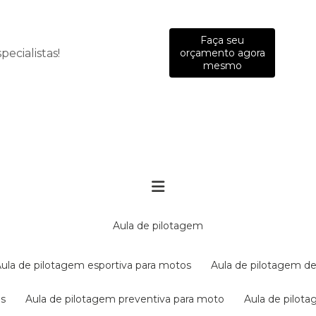
Faça seu
ecialistas!
orçamento agora
mesmo
aula de pilotagem
aula de pilotagem esportiva para motos
aula de pilotagem de
es
aula de pilotagem preventiva para moto
aula de pilo