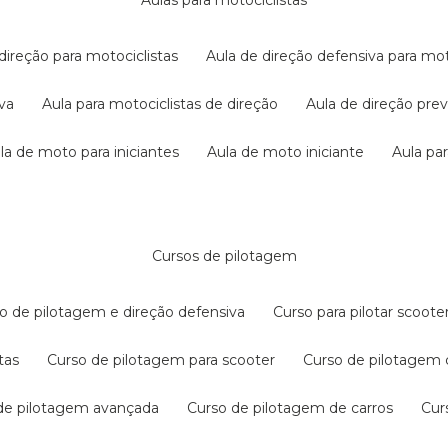
aulas para motociclistas
 direção para motociclistas
aula de direção defensiva para mot
iva
aula para motociclistas de direção
aula de direção pr
ula de moto para iniciantes
aula de moto iniciante
aula p
cursos de pilotagem
so de pilotagem e direção defensiva
curso para pilotar scoo
tas
curso de pilotagem para scooter
curso de pilotagem
 de pilotagem avançada
curso de pilotagem de carros
cu