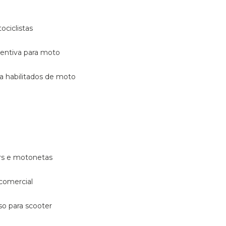
ociclistas
eventiva para moto
ara habilitados de moto
ters e motonetas
 comercial
rso para scooter