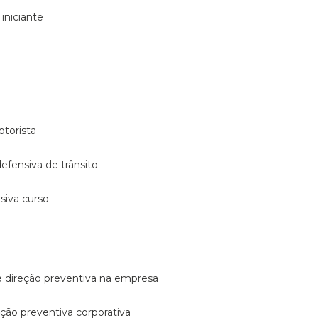
 iniciante
otorista
 defensiva de trânsito
nsiva curso
e direção preventiva na empresa
reção preventiva corporativa