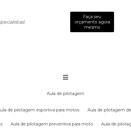
Faça seu
ecialistas!
orçamento agora
mesmo
aula de pilotagem
aula de pilotagem esportiva para motos
aula de pilotagem de
es
aula de pilotagem preventiva para moto
aula de pilo