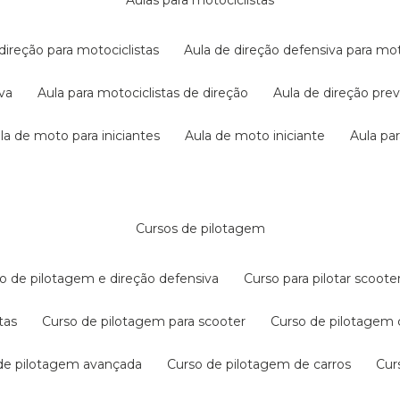
aulas para motociclistas
 direção para motociclistas
aula de direção defensiva para mot
iva
aula para motociclistas de direção
aula de direção pr
ula de moto para iniciantes
aula de moto iniciante
aula p
cursos de pilotagem
so de pilotagem e direção defensiva
curso para pilotar scoo
tas
curso de pilotagem para scooter
curso de pilotagem
 de pilotagem avançada
curso de pilotagem de carros
cu