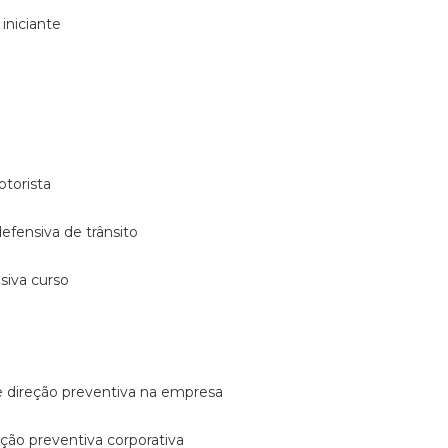
 iniciante
otorista
 defensiva de trânsito
nsiva curso
e direção preventiva na empresa
reção preventiva corporativa