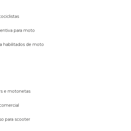
ociclistas
eventiva para moto
ara habilitados de moto
ters e motonetas
 comercial
rso para scooter