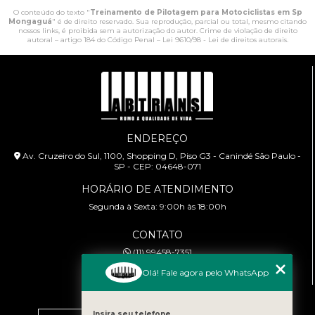
O conteúdo do texto "
Treinamento de Pilotagem para Motociclistas em Sp
Mongaguá
" é de direito reservado. Sua reprodução, parcial ou total, mesmo citando
nossos links, é proibida sem a autorização do autor. Crime de violação de direito
autoral – artigo 184 do Código Penal –
Lei 9610/98 - Lei de direitos autorais
.
ENDEREÇO
Av. Cruzeiro do Sul, 1100, Shopping D, Piso G3 - Canindé São Paulo -
SP - CEP: 04648-071
HORÁRIO DE ATENDIMENTO
Segunda à Sexta: 9:00h às 18:00h
CONTATO
(11) 99458-7351
cursoabtrans@gmail.com
Olá! Fale agora pelo WhatsApp
MENU
Insira seu telefone