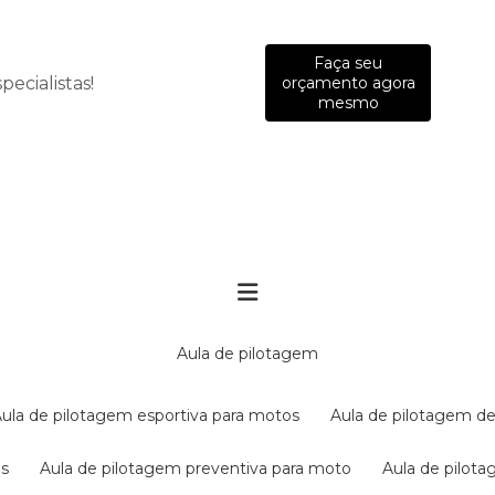
Faça seu
ecialistas!
orçamento agora
mesmo
aula de pilotagem
aula de pilotagem esportiva para motos
aula de pilotagem de
es
aula de pilotagem preventiva para moto
aula de pilo