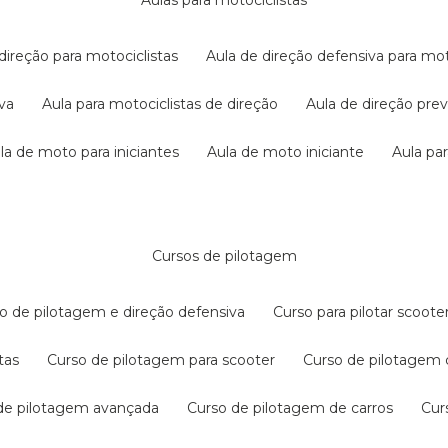
aulas para motociclistas
 direção para motociclistas
aula de direção defensiva para mot
iva
aula para motociclistas de direção
aula de direção pr
ula de moto para iniciantes
aula de moto iniciante
aula p
cursos de pilotagem
so de pilotagem e direção defensiva
curso para pilotar scoo
tas
curso de pilotagem para scooter
curso de pilotagem
 de pilotagem avançada
curso de pilotagem de carros
cu