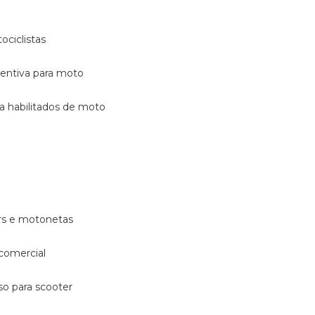
ociclistas
eventiva para moto
ara habilitados de moto
ters e motonetas
 comercial
rso para scooter