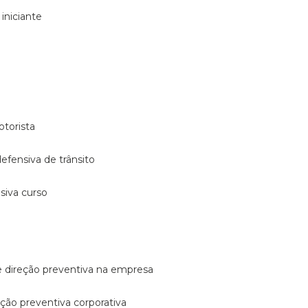
 iniciante
otorista
 defensiva de trânsito
nsiva curso
e direção preventiva na empresa
reção preventiva corporativa