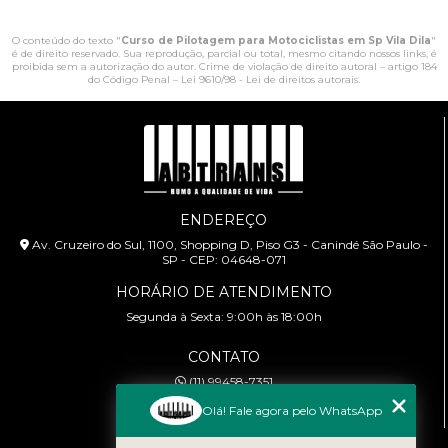
O conteúdo do texto "
Curso de Pilotagem para Motociclistas em Sp Vila Dila
"
é de direito reservado. Sua reprodução, parcial ou total, mesmo citando nossos links, é
proibida sem a autorização do autor. Crime de violação de direito autoral – artigo 184
do Código Penal –
Lei 9610/98 - Lei de direitos autorais
.
ENDEREÇO
Av. Cruzeiro do Sul, 1100, Shopping D, Piso G3 - Canindé São Paulo -
SP - CEP: 04648-071
HORÁRIO DE ATENDIMENTO
Segunda à Sexta: 9:00h às 18:00h
CONTATO
(11) 99458-7351
cursoabtrans@gmail.com
Olá! Fale agora pelo WhatsApp
MENU