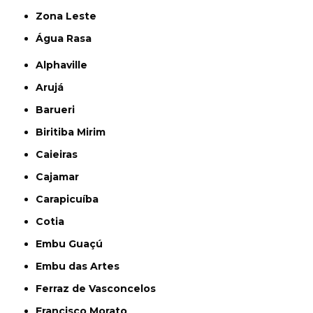
Zona Leste
Água Rasa
Alphaville
Arujá
Barueri
Biritiba Mirim
Caieiras
Cajamar
Carapicuíba
Cotia
Embu Guaçú
Embu das Artes
Ferraz de Vasconcelos
Francisco Morato