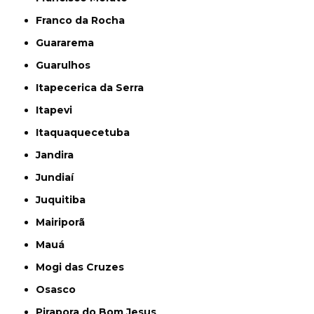
Franco da Rocha
Guararema
Guarulhos
Itapecerica da Serra
Itapevi
Itaquaquecetuba
Jandira
Jundiaí
Juquitiba
Mairiporã
Mauá
Mogi das Cruzes
Osasco
Pirapora do Bom Jesus