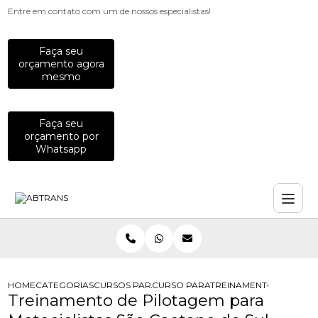
Entre em contato com um de nossos especialistas!
Faça seu
orçamento agora
mesmo
Faça seu
orçamento por
Whatsapp
HOME
CATEGORIAS
CURSOS PARA MOTOCICLISTAS
CURSO PARA MOTOCICLISTAS DE DI
TREINAMENTO DE PILO
Treinamento de Pilotagem para