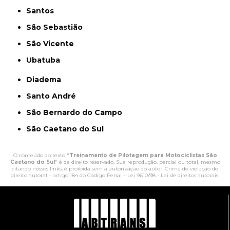
Santos
São Sebastião
São Vicente
Ubatuba
Diadema
Santo André
São Bernardo do Campo
São Caetano do Sul
O conteúdo do texto "
Treinamento de Pilotagem para Motociclistas São
Caetano do Sul
" é de direito reservado. Sua reprodução, parcial ou total, mesmo
citando nossos links, é proibida sem a autorização do autor. Crime de violação de
direito autoral – artigo 184 do Código Penal –
Lei 9610/98 - Lei de direitos autorais
.