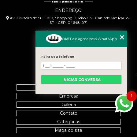
ENDEREÇO
Av. Cruzeiro do Sul, 1100, Shopping D, Piso G3 - Canindé São Paulo -
SP - CEP: 04648-071
HORÁRIO DE ATENDIMENTO
Olá! Fale agora pelo WhatsApp
Segunda à Sexta: 9:00h às 18:00h
CONTATO
Insira seu telefone
(11) 99458-7351
cursoabtrans@gmail.com
MENU
INICIAR CONVERSA
Home
1
Empresa
Galeria
Contato
Categorias
Mapa do site