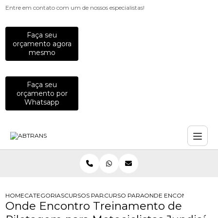
Entre em contato com um de nossos especialistas!
Faça seu
orçamento agora
mesmo
Faça seu
orçamento por
Whatsapp
HOME
CATEGORIAS
CURSOS PARA MOTOCICLISTAS
CURSO PARA MOTOCICLISTAS DE DI
ONDE ENCONTRO TREIN
Onde Encontro Treinamento de