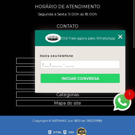
HORÁRIO DE ATENDIMENTO
Segunda à Sexta: 9:00h às 18:00h
CONTATO
(11) 99458-7351
Olá! Fale agora pelo WhatsApp
cursoabtrans@gmail.com
MENU
Insira seu telefone
Home
Empresa
Galeria
INICIAR CONVERSA
Contato
1
Categorias
Mapa do site
Copyright © ABTRANS. (Lei 9610 de 19/02/1998)
HTML
CSS