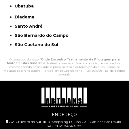
Ubatuba
Diadema
Santo André
São Bernardo do Campo
São Caetano do Sul
O conteúdo do texto "
Onde Encontro Treinamento de Pilotagem para
Motociclistas Jundiaí
" é de direito reservado. Sua reprodução, parcial ou total,
mesmo citando nossos links, é proibida sem a autorização do autor. Crime de
violação de direito autoral – artigo 184 do Código Penal –
Lei 9610/98 - Lei de direitos
autorais
.
ENDEREÇO
Av. Cruzeiro do Sul, 1100, Shopping D, Piso G3 - Canindé São Paulo -
SP - CEP: 04648-071